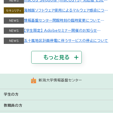
macOS Sequoia (macOS15) 対応版 ESET
NEWS
を公開しました
海賊版ソフトウェア使用によるマルウェア感染につい
セキュリティ
て
情報基盤センター閉館時刻の臨時変更について
NEWS
【学生限定】 Adobeセミナー開催のお知らせ
NEWS
五十嵐地区計画停電に伴うサービスの停止について
NEWS
新潟大学情報基盤センター
学生の方
教職員の方