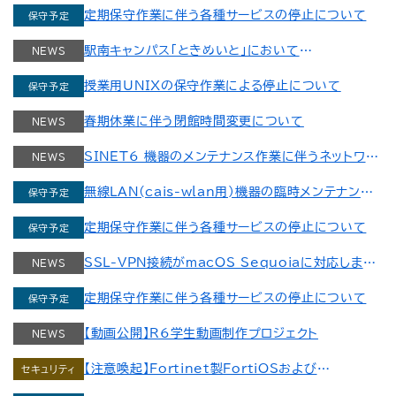
て（教職員）
定期保守作業に伴う各種サービスの停止について
保守予定
Bahasa Indonesia
駅南キャンパス「ときめいと」において
NEWS
ភាសាខ្មែរ
OpenRoaming/eduroamに対応した公衆セキュ
授業用UNIXの保守作業による停止について
保守予定
アWi-Fiサービスを開始しました
한국어
春期休業に伴う閉館時間変更について
NEWS
ພາສາລາວ
SINET6 機器のメンテナンス作業に伴うネットワー
NEWS
Bahasa Melayu
ク影響について
無線LAN(cais-wlan用)機器の臨時メンテナンス
保守予定
作業実施について
Монгол
定期保守作業に伴う各種サービスの停止について
保守予定
Português
SSL-VPN接続がmacOS Sequoiaに対応しまし
NEWS
た
Română
定期保守作業に伴う各種サービスの停止について
保守予定
Русский
【動画公開】R6学生動画制作プロジェクト
NEWS
【注意喚起】Fortinet製FortiOSおよび
セキュリティ
Español
FortiProxyにおける認証回避の脆弱性（CVE-