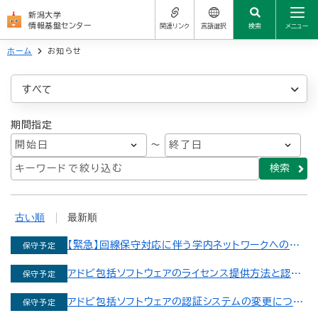
新潟大学
情報基盤センター
関連リンク
言語選択
検索
メニュー
ホーム
お知らせ
センターについて
サイトの使い方
新潟大学公式サイト
日本語
学生の方
すべて
学務情報システム
よくある質問（FAQ）
العربية
すべて
教職員の方
期間指定
学生メール
〜
障害通知
简体中文
お問い合わせ先
サービス一覧
統合アカウント（新大ID）
保守予定
繁體中文
関連リンク
セキュリティ
Nederlands
古い順
最新順
よくある質問（FAQ）
NEWS
English
【緊急】回線保守対応に伴う学内ネットワークへの影
保守予定
響について
お問い合わせ先
Français
アドビ包括ソフトウェアのライセンス提供方法と認証
保守予定
方法の変更について（学生）
アドビ包括ソフトウェアの認証システムの変更につい
保守予定
Deutsch