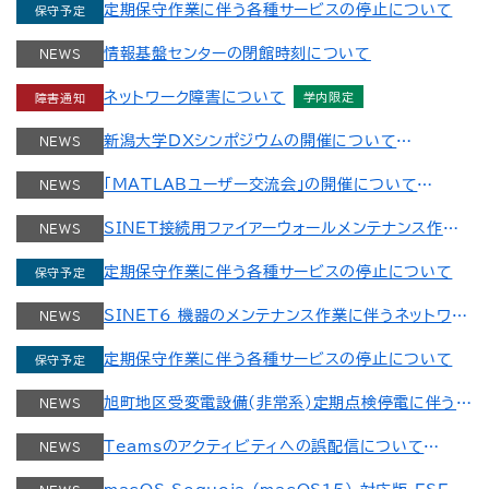
定期保守作業に伴う各種サービスの停止について
保守予定
2024-55591）
Kiswahili
情報基盤センターの閉館時刻について
NEWS
Svenska
ネットワーク障害について
障害通知
ไทย
新潟大学DXシンポジウムの開催について
NEWS
Türkçe
「MATLABユーザー交流会」の開催について
NEWS
Tiếng Việt
SINET接続用ファイアーウォールメンテナンス作業
NEWS
に伴うネットワーク影響について
定期保守作業に伴う各種サービスの停止について
保守予定
SINET6 機器のメンテナンス作業に伴うネットワー
NEWS
ク影響について
定期保守作業に伴う各種サービスの停止について
保守予定
旭町地区受変電設備(非常系)定期点検停電に伴う医
NEWS
歯学総合病院系ネットワーク停止について
Teamsのアクティビティへの誤配信について
NEWS