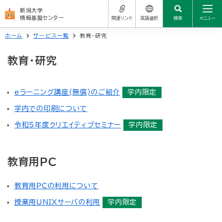
新潟大学
情報基盤センター
関連リンク
言語選択
検索
メニュー
ホーム
サービス一覧
教育・研究
センターについて
サイトの使い方
新潟大学公式サイト
教育・研究
日本語
学生の方
学務情報システム
よくある質問（FAQ）
العربية
教職員の方
eラーニング講座(無償)のご紹介
学内限定
学生メール
简体中文
お問い合わせ先
学内での印刷について
サービス一覧
統合アカウント（新大ID）
繁體中文
令和5年度クリエイティブセミナー
学内限定
関連リンク
Nederlands
よくある質問（FAQ）
教育用PC
English
お問い合わせ先
教育用PCの利用について
Français
授業用UNIXサーバの利用
学内限定
Deutsch