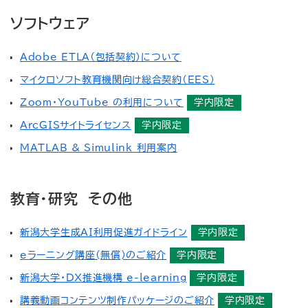
Bahasa Indonesia
ソフトウェア
ភាសាខ្មែរ
Adobe ETLA（包括契約）について
한국어
マイクロソフト教育機関向け総合契約（EES）
Zoom・YouTube の利用について
学内限定
ພາສາລາວ
ArcGISサイトライセンス
学内限定
Bahasa Melayu
MATLAB & Simulink 利用案内
Монгол
教育・研究 その他
Português
Română
新潟大学生成AI利用促進ガイドライン
学内限定
eラーニング講座(無償)のご紹介
学内限定
Русский
新潟大学・DX推進機構 e-learning
学内限定
Español
講義動画コンテンツ制作パッケージのご紹介
学内限定