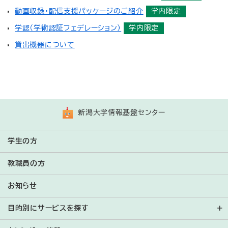
Kiswahili
動画収録・配信支援パッケージのご紹介
学内限定
学認（学術認証フェデレーション）
学内限定
Svenska
貸出機器について
ไทย
Türkçe
Tiếng Việt
新潟大学情報基盤センター
学生の方
教職員の方
お知らせ
目的別にサービスを探す