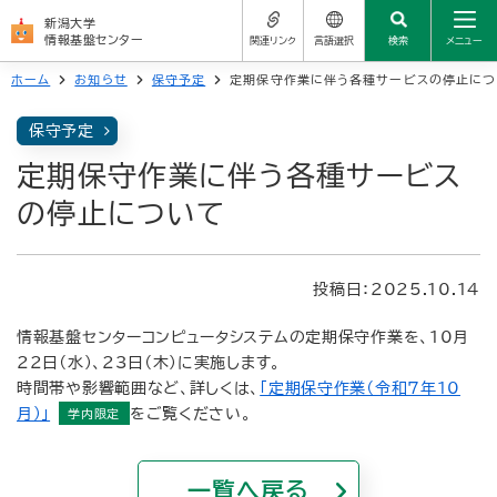
新潟大学
情報基盤センター
関連リンク
言語選択
検索
メニュー
ホーム
お知らせ
保守予定
定期保守作業に伴う各種サービスの停止につ
センターについて
サイトの使い方
新潟大学公式サイト
保守予定
日本語
学生の方
学務情報システム
定期保守作業に伴う各種サービス
よくある質問（FAQ）
العربية
教職員の方
の停止について
学生メール
简体中文
お問い合わせ先
サービス一覧
統合アカウント（新大ID）
繁體中文
投稿日：2025.10.14
関連リンク
Nederlands
情報基盤センターコンピュータシステムの定期保守作業を、10月
よくある質問（FAQ）
22日（水）、23日（木）に実施します。
English
時間帯や影響範囲など、詳しくは、
「定期保守作業（令和7年10
お問い合わせ先
月）」
をご覧ください。
Français
Deutsch
一覧へ戻る