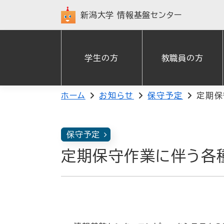
新潟大学
情報基盤センター
学生の方
教職員の方
ホーム
お知らせ
保守予定
定期保
保守予定
定期保守作業に伴う各