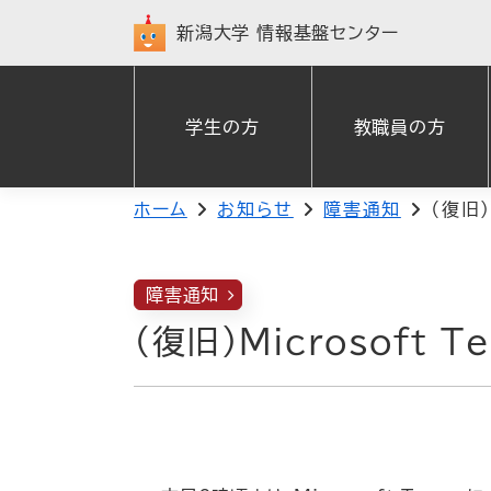
新潟大学
情報基盤センター
学生の方
教職員の方
ホーム
お知らせ
障害通知
（復旧）
障害通知
（復旧）Microsoft 