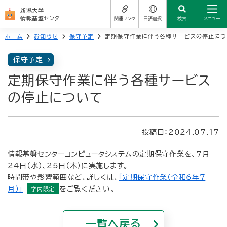
新潟大学
情報基盤センター
関連リンク
言語選択
検索
メニュー
ホーム
お知らせ
保守予定
定期保守作業に伴う各種サービスの停止につ
センターについて
サイトの使い方
新潟大学公式サイト
保守予定
日本語
学生の方
学務情報システム
定期保守作業に伴う各種サービス
よくある質問（FAQ）
العربية
教職員の方
の停止について
学生メール
简体中文
お問い合わせ先
サービス一覧
統合アカウント（新大ID）
繁體中文
投稿日：2024.07.17
関連リンク
Nederlands
情報基盤センターコンピュータシステムの定期保守作業を、7月
よくある質問（FAQ）
24日（水）、25日（木）に実施します。
English
時間帯や影響範囲など、詳しくは、
「定期保守作業（令和6年7
お問い合わせ先
月）」
をご覧ください。
Français
Deutsch
一覧へ戻る