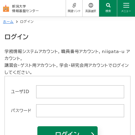
新潟大学
情報基盤センター
関連リンク
言語選択
検索
メニュー
ホーム
ログイン
センターについて
サイトの使い方
新潟大学公式サイト
ログイン
日本語
学生の方
学務情報システム
よくある質問（FAQ）
العربية
学務情報システムアカウント, 職員番号アカウント, niigata-u ア
教職員の方
学生メール
カウント,
简体中文
お問い合わせ先
講習会・ゲスト用アカウント, 学会・研究会用アカウントでログイン
サービス一覧
してください。
統合アカウント（新大ID）
繁體中文
関連リンク
Nederlands
ユーザID
よくある質問（FAQ）
English
パスワード
お問い合わせ先
Français
Deutsch
ログイン