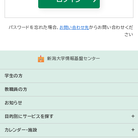
Bahasa Indonesia
ភាសាខ្មែរ
パスワードを忘れた場合、
からお問い合わせくだ
お問い合わせ先
さい
한국어
ພາສາລາວ
新潟大学情報基盤センター
Bahasa Melayu
Монгол
学生の方
Português
教職員の方
Română
お知らせ
Русский
目的別にサービスを探す
Español
カレンダー・施設