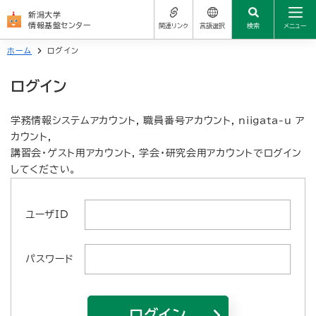
新潟大学
情報基盤センター
関連リンク
言語選択
検索
メニュー
ホーム
ログイン
センターについて
サイトの使い方
新潟大学公式サイト
ログイン
日本語
学生の方
学務情報システム
よくある質問（FAQ）
العربية
学務情報システムアカウント, 職員番号アカウント, niigata-u ア
教職員の方
学生メール
カウント,
简体中文
お問い合わせ先
講習会・ゲスト用アカウント, 学会・研究会用アカウントでログイン
サービス一覧
してください。
統合アカウント（新大ID）
繁體中文
関連リンク
Nederlands
ユーザID
よくある質問（FAQ）
English
パスワード
お問い合わせ先
Français
Deutsch
ログイン