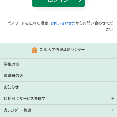
Bahasa Indonesia
ភាសាខ្មែរ
パスワードを忘れた場合、
からお問い合わせくだ
お問い合わせ先
さい
한국어
ພາສາລາວ
新潟大学情報基盤センター
Bahasa Melayu
Монгол
学生の方
Português
教職員の方
Română
お知らせ
Русский
目的別にサービスを探す
Español
カレンダー・施設