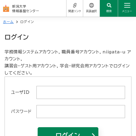
新潟大学
情報基盤センター
関連リンク
言語選択
検索
メニュー
ホーム
ログイン
センターについて
サイトの使い方
新潟大学公式サイト
ログイン
日本語
学生の方
学務情報システム
よくある質問（FAQ）
العربية
学務情報システムアカウント, 職員番号アカウント, niigata-u ア
教職員の方
学生メール
カウント,
简体中文
お問い合わせ先
講習会・ゲスト用アカウント, 学会・研究会用アカウントでログイン
サービス一覧
してください。
統合アカウント（新大ID）
繁體中文
関連リンク
Nederlands
ユーザID
よくある質問（FAQ）
English
パスワード
お問い合わせ先
Français
Deutsch
ログイン