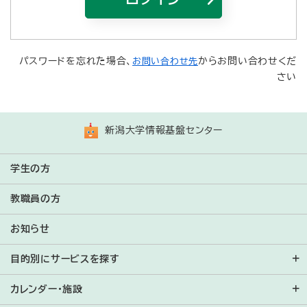
Bahasa Indonesia
ភាសាខ្មែរ
パスワードを忘れた場合、
からお問い合わせくだ
お問い合わせ先
さい
한국어
ພາສາລາວ
新潟大学情報基盤センター
Bahasa Melayu
Монгол
学生の方
Português
教職員の方
Română
お知らせ
Русский
目的別にサービスを探す
Español
カレンダー・施設